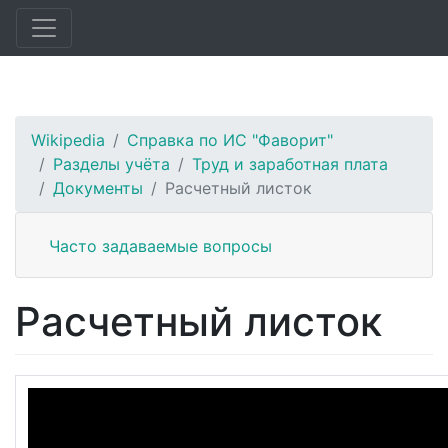
Wikipedia
Справка по ИС "Фаворит"
Разделы учёта
Труд и заработная плата
Документы
Расчетный листок
Часто задаваемые вопросы
Расчетный листок