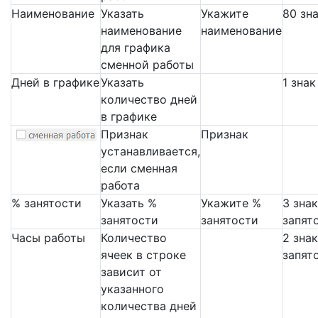
Наименование
Указать
Укажите
80 зн
наименование
наименование
для графика
сменной работы
Дней в графике
Указать
1 знак
количество дней
в графике
Признак
Признак
устанавливается,
если сменная
работа
% занятости
Указать %
Укажите %
3 зна
занятости
занятости
запят
Часы работы
Количество
2 зна
ячеек в строке
запят
зависит от
указанного
количества дней