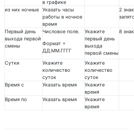
в графике
из них ночные
Указать часы
2 зна
работы в ночное
запят
время
Первый день
Числовое поле.
Укажите
8 зна
выхода первой
первый день
Формат =
смены
выхода
ДД.ММ.ГГГГ
первой смены
Сутки
Укажите
Укажите
количество
количество
суток
суток
Время с
Указать время
Укажите
время
Время по
Указать время
Укажите
время